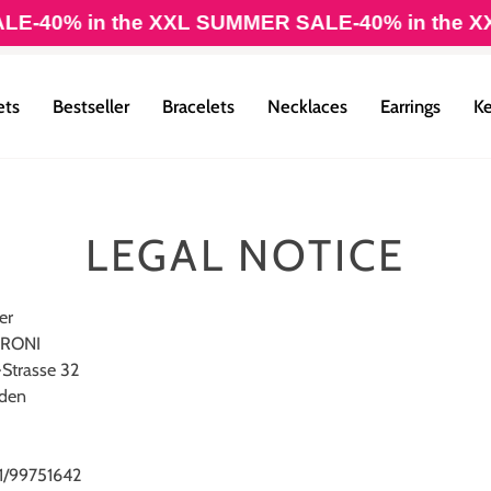
E
-40% in the XXL SUMMER SALE
-40% in the X
ets
Bestseller
Bracelets
Necklaces
Earrings
Ke
LEGAL NOTICE
er
ARONI
t-Strasse 32
lden
11/99751642