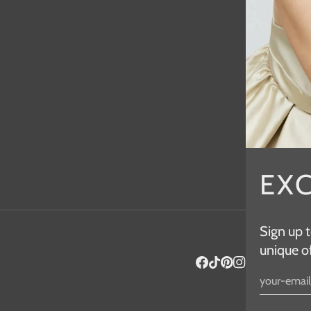
EX
Sign up t
unique of