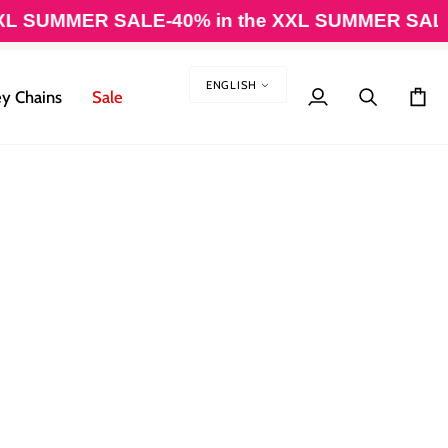
XL SUMMER SALE
-40% in the XXL SUMMER SALE
-
LANGUAG
ENGLISH
y Chains
Sale
My
Search
Cart
Account