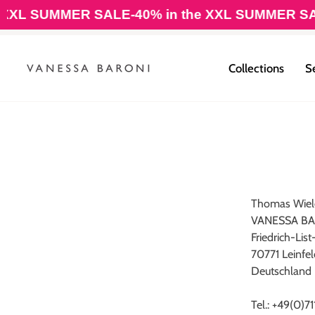
Skip
XXL SUMMER SALE
-40% in the XXL SUMMER SAL
to
content
Collections
S
Thomas Wiel
VANESSA B
Friedrich-Lis
70771 Leinfe
Deutschland
Tel.: +49(0)7